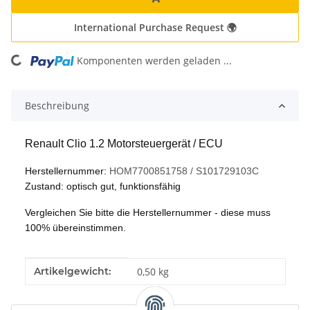
International Purchase Request 🌍
Komponenten werden geladen ...
Loading...
Beschreibung
Renault Clio 1.2 Motorsteuergerät / ECU
Herstellernummer:
HOM7700851758 / S101729103C
Zustand: optisch gut, funktionsfähig
Vergleichen Sie bitte die Herstellernummer - diese muss
100% übereinstimmen.
Produkteigenschaft
Wert
Artikelgewicht:
0,50
kg