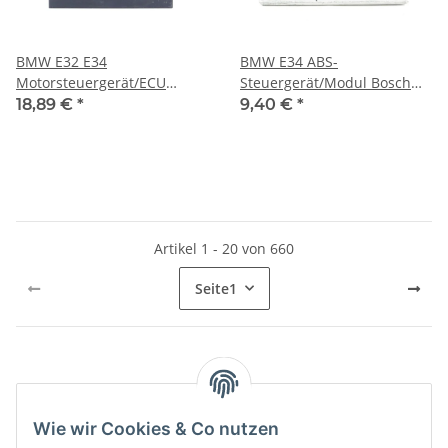
BMW E32 E34
BMW E34 ABS-
Motorsteuergerät/ECU
Steuergerät/Modul Bosch
61351384605 / 1384605
0265100032 / 34521157549
18,89 €
*
9,40 €
*
Artikel 1 - 20 von 660
Seite
1
Kategorien
Wie wir Cookies & Co nutzen
Kategorien