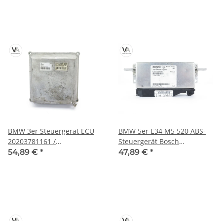
BMW 3er Steuergerät ECU
BMW 5er E34 M5 520 ABS-
20203781161 /
Steuergerät Bosch
20234700032979 /
0265108006 / 1162504
54,89 €
*
47,89 €
*
LPE6E267R011023