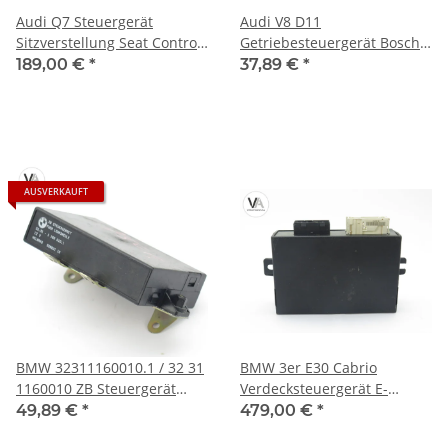
Audi Q7 Steuergerät
Audi V8 D11
Sitzverstellung Seat Control
Getriebesteuergerät Bosch
Module 4M0959760C / 4M0
0260002176 / 441927156L
189,00 €
*
37,89 €
*
959 760 C
AUSVERKAUFT
BMW 32311160010.1 / 32 31
BMW 3er E30 Cabrio
1160010 ZB Steuergerät
Verdecksteuergerät E-
Lenksäule für 8er E31
Verdeck 1394205 / 61.35-
49,89 €
*
479,00 €
*
Lenkmodul
1394205