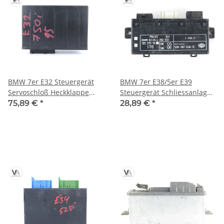
BMW 7er E32 Steuergerät
BMW 7er E38/5er E39
Servoschloß Heckklappe
Steuergerät Schliessanlage
61351384609 / 1384609
Bosch 5DK00704813 /
75,89 €
*
28,89 €
*
61354392551