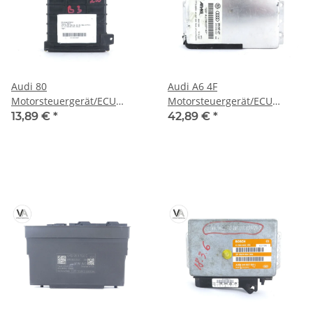
Audi 80
Audi A6 4F
Motorsteuergerät/ECU
Motorsteuergerät/ECU
Bosch 0280800104 /
8P0907427 / 4F0910427
13,89 €
*
42,89 €
*
811906264