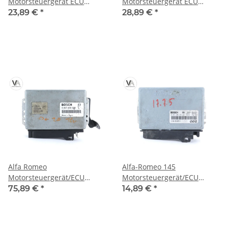
Motorsteuergerät ECU
Motorsteuergerät ECU
00467684730 / 1277356340 /
184163 / 00468153620 /
23,89 €
*
28,89 €
*
0261204949
0261206714
Alfa Romeo
Alfa-Romeo 145
Motorsteuergerät/ECU
Motorsteuergerät/ECU
Bosch 0227400228
Bosch 0261204481 /
75,89 €
*
14,89 €
*
26SA4810 / 00464548050