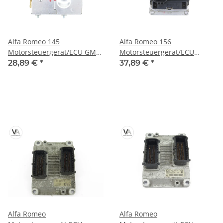
Alfa Romeo 145
Alfa Romeo 156
Motorsteuergerät/ECU GM
Motorsteuergerät/ECU
16220289 / 930160L
Bosch 0261204270 / 0 261
28,89 €
*
37,89 €
*
204 270
Alfa Romeo
Alfa Romeo