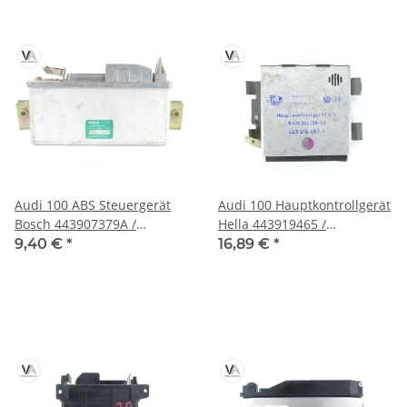
Audi 100 ABS Steuergerät
Audi 100 Hauptkontrollgerät
Bosch 443907379A /
Hella 443919465 /
0265100017
5KH00413900
9,40 €
*
16,89 €
*