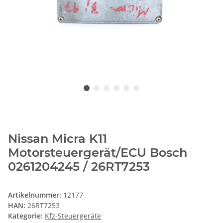
Nissan Micra K11
Motorsteuergerät/ECU Bosch
0261204245 / 26RT7253
Artikelnummer:
12177
HAN:
26RT7253
Kategorie:
Kfz-Steuergeräte