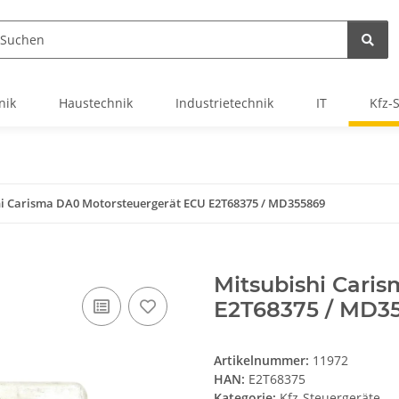
nik
Haustechnik
Industrietechnik
IT
Kfz-
hi Carisma DA0 Motorsteuergerät ECU E2T68375 / MD355869
Mitsubishi Cari
E2T68375 / MD3
Artikelnummer:
11972
HAN:
E2T68375
Kategorie:
Kfz-Steuergeräte