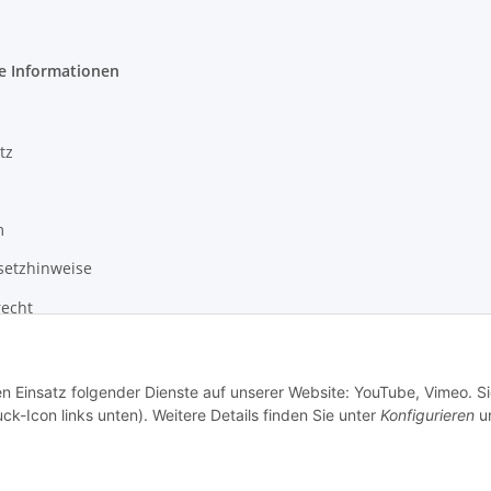
e Informationen
tz
m
setzhinweise
recht
en Einsatz folgender Dienste auf unserer Website: YouTube, Vimeo. S
ck-Icon links unten). Weitere Details finden Sie unter
Konfigurieren
un