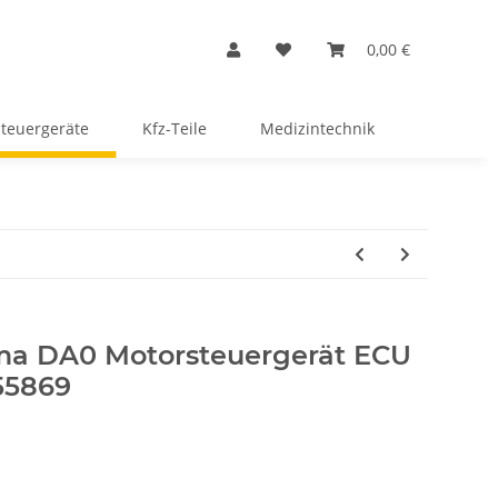
0,00 €
Steuergeräte
Kfz-Teile
Medizintechnik
sma DA0 Motorsteuergerät ECU
55869