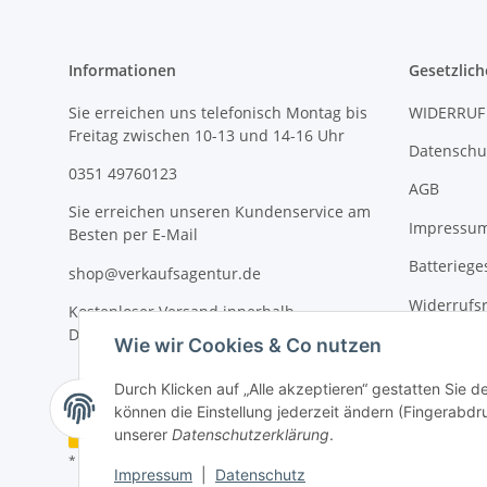
Informationen
Gesetzlich
Sie erreichen uns telefonisch Montag bis
WIDERRUF
Freitag zwischen 10-13 und 14-16 Uhr
Datenschu
0351 49760123
AGB
Sie erreichen unseren Kundenservice am
Impressu
Besten per E-Mail
Batteriege
shop@verkaufsagentur.de
Widerrufs
Kostenloser Versand innerhalb
Deutschlands
Wie wir Cookies & Co nutzen
Durch Klicken auf „Alle akzeptieren“ gestatten Sie d
können die Einstellung jederzeit ändern (Fingerabdru
Vertrag widerrufen
unserer
Datenschutzerklärung
.
* Alle Preise inkl. gesetzlicher USt., inkl.
Versand
Impressum
|
Datenschutz