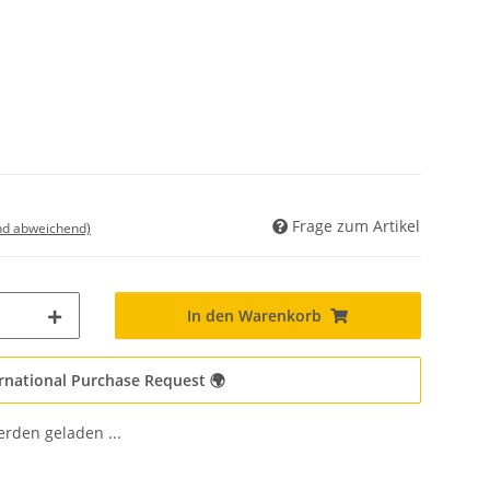
Frage zum Artikel
nd abweichend)
In den Warenkorb
rnational Purchase Request 🌍
den geladen ...