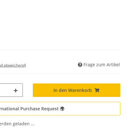
Frage zum Artikel
nd abweichend)
In den Warenkorb
rnational Purchase Request 🌍
den geladen ...