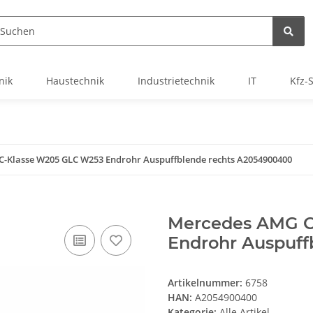
nik
Haustechnik
Industrietechnik
IT
Kfz-
-Klasse W205 GLC W253 Endrohr Auspuffblende rechts A2054900400
Mercedes AMG C
Endrohr Auspuff
Artikelnummer:
6758
HAN:
A2054900400
Kategorie:
Alle Artikel