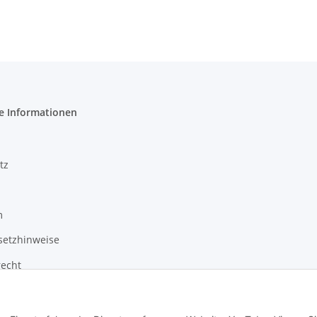
e Informationen
tz
m
setzhinweise
recht