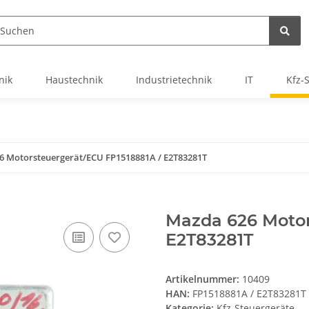
nik
Haustechnik
Industrietechnik
IT
Kfz-
6 Motorsteuergerät/ECU FP1518881A / E2T83281T
Mazda 626 Motor
E2T83281T
Artikelnummer:
10409
HAN:
FP1518881A / E2T83281T
Kategorie:
Kfz-Steuergeräte