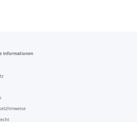
e Informationen
tz
m
setzhinweise
recht