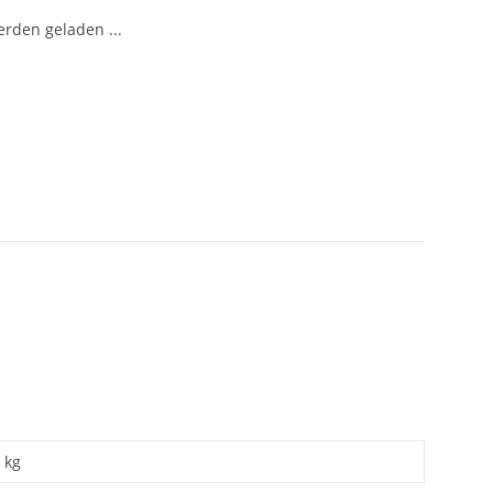
den geladen ...
kg