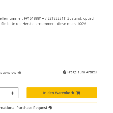
ellernummer: FP1518881A / E2T83281T, Zustand: optisch
n Sie bitte die Herstellernummer - diese muss 100%
Frage zum Artikel
nd abweichend)
In den Warenkorb
rnational Purchase Request 🌍