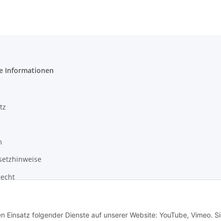
e Informationen
tz
m
setzhinweise
recht
en Einsatz folgender Dienste auf unserer Website: YouTube, Vimeo. S