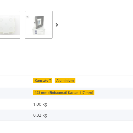
Kunststoff
Aluminium
123 mm (Einbaumaß Kasten 117 mm)
1,00 kg
0,32
kg