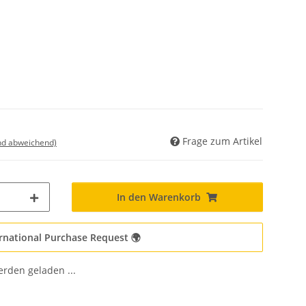
Frage zum Artikel
nd abweichend)
In den Warenkorb
rnational Purchase Request 🌍
den geladen ...