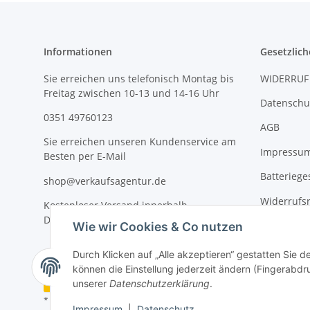
Informationen
Gesetzlich
Sie erreichen uns telefonisch Montag bis
WIDERRUF
Freitag zwischen 10-13 und 14-16 Uhr
Datenschu
0351 49760123
AGB
Sie erreichen unseren Kundenservice am
Impressu
Besten per E-Mail
Batteriege
shop@verkaufsagentur.de
Widerrufs
Kostenloser Versand innerhalb
Deutschlands
Wie wir Cookies & Co nutzen
Durch Klicken auf „Alle akzeptieren“ gestatten Sie d
können die Einstellung jederzeit ändern (Fingerabdru
Vertrag widerrufen
unserer
Datenschutzerklärung
.
* Alle Preise inkl. gesetzlicher USt., inkl.
Versand
Impressum
|
Datenschutz