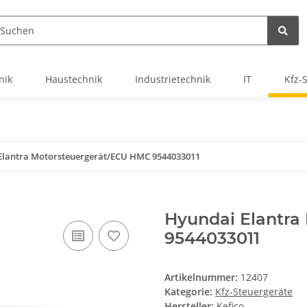
nik
Haustechnik
Industrietechnik
IT
Kfz-
Elantra Motorsteuergerät/ECU HMC 9544033011
Hyundai Elantra
9544033011
Artikelnummer:
12407
Kategorie:
Kfz-Steuergeräte
Hersteller:
Kefico