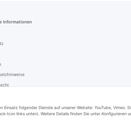
e Informationen
tz
m
setzhinweise
recht
en Einsatz folgender Dienste auf unserer Website: YouTube, Vimeo. S
ck-Icon links unten). Weitere Details finden Sie unter
Konfigurieren
un