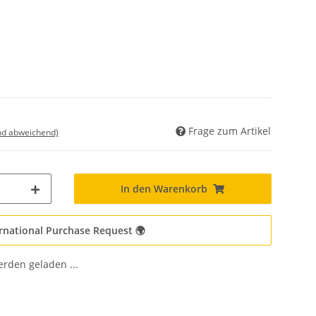
Frage zum Artikel
nd abweichend)
In den Warenkorb
rnational Purchase Request 🌍
den geladen ...