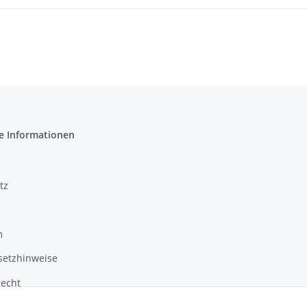
e Informationen
tz
m
setzhinweise
recht