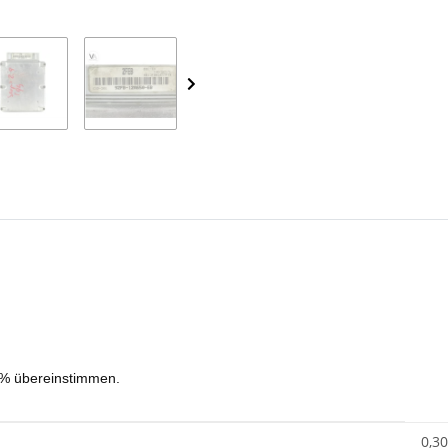
Loading...
00% übereinstimmen.
0,30