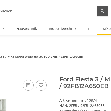
nik
Haustechnik
Industrietechnik
IT
Kfz-
ta 3 / MK3 Motorsteuergerät/ECU 2FEB / 92FB12A650EB
Ford Fiesta 3 /
/ 92FB12A650EB
Artikelnummer:
10874
HAN:
2FEB / 92FB12A650EB
Kategorie:
Kfz-Steuergeräte