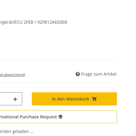
ergerät/ECU 2FEB / 92FB12A650EB
Frage zum Artikel
nd abweichend)
In den Warenkorb
rnational Purchase Request 🌍
den geladen ...