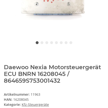
Daewoo Nexia Motorsteuergerät
ECU BNRN 16208045 /
864659S753001432
Artikelnummer:
11963
HAN:
16208045
Kategorie:
Kfz-Steuergeräte