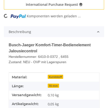
International Purchase Request 🌍
Komponenten werden geladen ...
Loading...
Beschreibung
Busch-Jaeger Komfort-Timer-Bedienelement
Jalousiecontrol
Herstellernummer: 6410-0-0372 , 6455
Zustand: NEU - OVP mit Lagerspuren
Produkteigenschaft
Wert
Material:
Kunststoff
Länge:
55 mm
Versandgewicht:
0,10 kg
Artikelgewicht:
0,05
kg