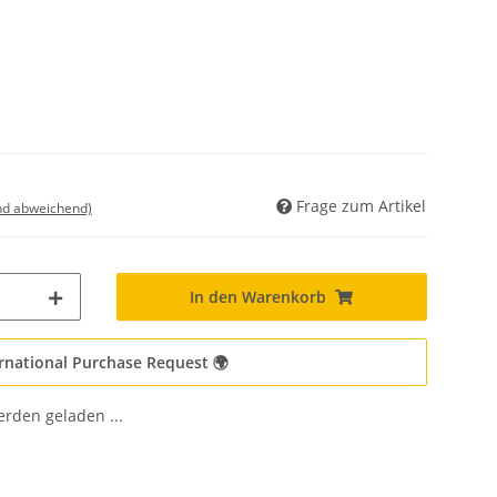
Frage zum Artikel
nd abweichend)
In den Warenkorb
rnational Purchase Request 🌍
den geladen ...