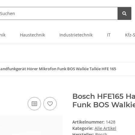
nik
Haustechnik
Industrietechnik
IT
Kfz-
andfunkgerät Hörer Mikrofon Funk BOS Walkie Talkie HFE 165
Bosch HFE165 Ha
Funk BOS Walkie
Artikelnummer:
1428
Kategorie:
Alle Artikel
Hersteller:
Bosch